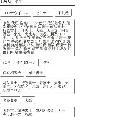
TAG
タグ
コロナウイルス
セミナー
不動産
争族 代理 住宅ローン 信託 信託監督人 個
別相談会 公正証書 司法書士 司法書士、
行政書士、弁護士、大阪、天王寺、阿倍
野区、東京、恵比寿、渋谷、新型コロ
ナ、 大阪 天王寺 家族信託 年金 弁護士 恵
比寿 手続き 新型コロナ 東京 渋谷区 無慮
無料 無料相談 相続 相続税 相談 税理士 行
政書士 購入 贈与 遺言 遺贈 銀行手続き 阿
倍野区 離婚 養育費
代理
住宅ローン
信託
個別相談会
司法書士
司法書士、行政書士、弁護士、大阪、天
王寺、阿倍野区、東京、恵比寿、渋谷、
新型コロナ、
名義変更
大阪
大阪市，司法書士，無料相談会，天王
寺，あべの，相続