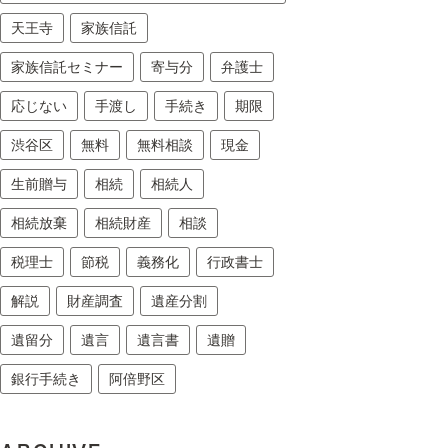
天王寺
家族信託
家族信託セミナー
寄与分
弁護士
応じない
手渡し
手続き
期限
渋谷区
無料
無料相談
現金
生前贈与
相続
相続人
相続放棄
相続財産
相談
税理士
節税
義務化
行政書士
解説
財産調査
遺産分割
遺留分
遺言
遺言書
遺贈
銀行手続き
阿倍野区