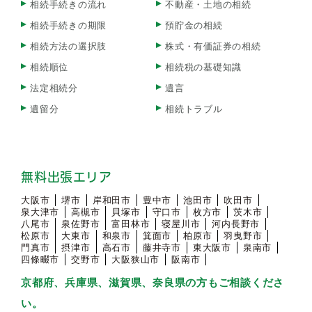
相続手続きの流れ
不動産・土地の相続
相続手続きの期限
預貯金の相続
相続方法の選択肢
株式・有価証券の相続
相続順位
相続税の基礎知識
法定相続分
遺言
遺留分
相続トラブル
無料出張エリア
大阪市
堺市
岸和田市
豊中市
池田市
吹田市
泉大津市
高槻市
貝塚市
守口市
枚方市
茨木市
八尾市
泉佐野市
富田林市
寝屋川市
河内長野市
松原市
大東市
和泉市
箕面市
柏原市
羽曳野市
門真市
摂津市
高石市
藤井寺市
東大阪市
泉南市
四條畷市
交野市
大阪狭山市
阪南市
京都府、兵庫県、滋賀県、奈良県の方もご相談くださ
い。