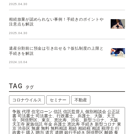
2025.04.30
相続放棄が認められない事例！手続きのポイントや
注意点も解説
2025.04.30
遺産分割前に預金は引き出せる？仮払制度の上限と
手続きを解説
2024.10.04
TAG
タグ
コロナウイルス
セミナー
不動産
争族 代理 住宅ローン 信託 信託監督人 個別相談会 公正証
書 司法書士 司法書士、行政書士、弁護士、大阪、天王
寺、阿倍野区、東京、恵比寿、渋谷、新型コロナ、 大阪
天王寺 家族信託 年金 弁護士 恵比寿 手続き 新型コロナ 東
京 渋谷区 無慮 無料 無料相談 相続 相続税 相談 税理士 行
政書士 購入 贈与 遺言 遺贈 銀行手続き 阿倍野区 離婚 養