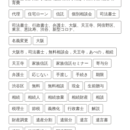
育費
代理
住宅ローン
信託
個別相談会
司法書士
司法書士、行政書士、弁護士、大阪、天王寺、阿倍野区、
東京、恵比寿、渋谷、新型コロナ、
名義変更
大阪
大阪市，司法書士，無料相談会，天王寺，あべの，相続
天王寺
家族信託
家族信託セミナー
寄与分
弁護士
応じない
手渡し
手続き
期限
渋谷区
無料
無料相談
現金
生前贈与
相続
相続人
相続放棄
相続財産
相談
税理士
節税
義務化
行政書士
解説
財産調査
遺産分割
遺留分
遺言
遺言書