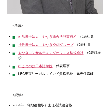
<所属>
代表社員
司法書士法人 やなぎ総合法務事務所
代表社員
行政書士法人 やなぎKAJIグループ
代表取締
やなぎコンサルティングオフィス株式会社
役
代表理事
桜ことのは日本語学院
LEC東京リーガルマインド資格学校 元専任講師
<資格>
2004年 宅地建物取引主任者試験合格