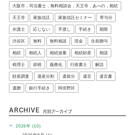
大阪市，司法書士，無料相談会，天王寺，あべの，相続
天王寺
家族信託
家族信託セミナー
寄与分
弁護士
応じない
手渡し
手続き
期限
渋谷区
無料
無料相談
現金
生前贈与
相続
相続人
相続放棄
相続財産
相談
税理士
節税
義務化
行政書士
解説
財産調査
遺産分割
遺留分
遺言
遺言書
遺贈
銀行手続き
阿倍野区
ARCHIVE
月別アーカイブ
2026年 (10)