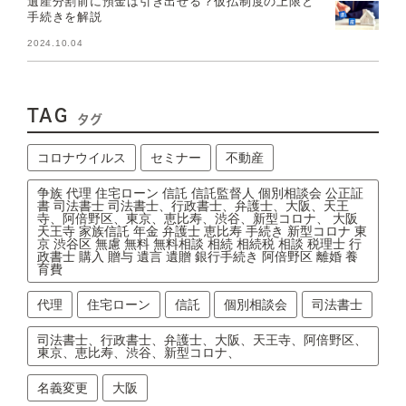
遺産分割前に預金は引き出せる？仮払制度の上限と
手続きを解説
2024.10.04
TAG
タグ
コロナウイルス
セミナー
不動産
争族 代理 住宅ローン 信託 信託監督人 個別相談会 公正証
書 司法書士 司法書士、行政書士、弁護士、大阪、天王
寺、阿倍野区、東京、恵比寿、渋谷、新型コロナ、 大阪
天王寺 家族信託 年金 弁護士 恵比寿 手続き 新型コロナ 東
京 渋谷区 無慮 無料 無料相談 相続 相続税 相談 税理士 行
政書士 購入 贈与 遺言 遺贈 銀行手続き 阿倍野区 離婚 養
育費
代理
住宅ローン
信託
個別相談会
司法書士
司法書士、行政書士、弁護士、大阪、天王寺、阿倍野区、
東京、恵比寿、渋谷、新型コロナ、
名義変更
大阪