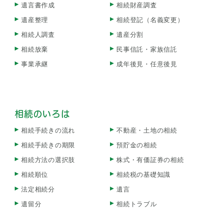
遺言書作成
相続財産調査
遺産整理
相続登記（名義変更）
相続人調査
遺産分割
相続放棄
民事信託・家族信託
事業承継
成年後見・任意後見
相続のいろは
相続手続きの流れ
不動産・土地の相続
相続手続きの期限
預貯金の相続
相続方法の選択肢
株式・有価証券の相続
相続順位
相続税の基礎知識
法定相続分
遺言
遺留分
相続トラブル