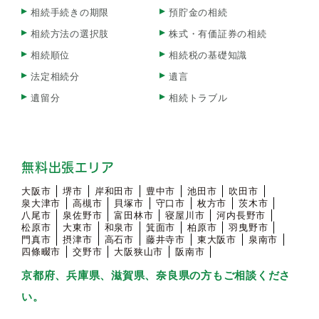
相続手続きの期限
預貯金の相続
相続方法の選択肢
株式・有価証券の相続
相続順位
相続税の基礎知識
法定相続分
遺言
遺留分
相続トラブル
無料出張エリア
大阪市
堺市
岸和田市
豊中市
池田市
吹田市
泉大津市
高槻市
貝塚市
守口市
枚方市
茨木市
八尾市
泉佐野市
富田林市
寝屋川市
河内長野市
松原市
大東市
和泉市
箕面市
柏原市
羽曳野市
門真市
摂津市
高石市
藤井寺市
東大阪市
泉南市
四條畷市
交野市
大阪狭山市
阪南市
京都府、兵庫県、滋賀県、奈良県の方もご相談くださ
い。