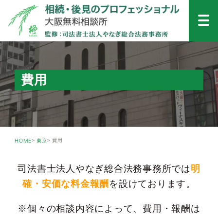
費用
費用
HOME
東京
司法書士法人やなぎ総合法務事務所では
明
確・安価な料金報酬
を設けております。
※個々の相談内容によって、費用・報酬は