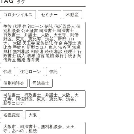
TAG
タグ
コロナウイルス
セミナー
不動産
争族 代理 住宅ローン 信託 信託監督人 個
別相談会 公正証書 司法書士 司法書士、
行政書士、弁護士、大阪、天王寺、阿倍
野区、東京、恵比寿、渋谷、新型コロ
ナ、 大阪 天王寺 家族信託 年金 弁護士 恵
比寿 手続き 新型コロナ 東京 渋谷区 無慮
無料 無料相談 相続 相続税 相談 税理士 行
政書士 購入 贈与 遺言 遺贈 銀行手続き 阿
倍野区 離婚 養育費
代理
住宅ローン
信託
個別相談会
司法書士
司法書士、行政書士、弁護士、大阪、天
王寺、阿倍野区、東京、恵比寿、渋谷、
新型コロナ、
名義変更
大阪
大阪市，司法書士，無料相談会，天王
寺，あべの，相続