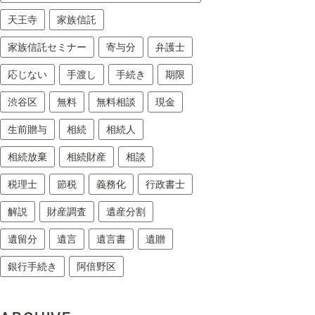
天王寺
家族信託
家族信託セミナー
寄与分
弁護士
応じない
手渡し
手続き
期限
渋谷区
無料
無料相談
現金
生前贈与
相続
相続人
相続放棄
相続財産
相談
税理士
節税
義務化
行政書士
解説
財産調査
遺産分割
遺留分
遺言
遺言書
遺贈
銀行手続き
阿倍野区