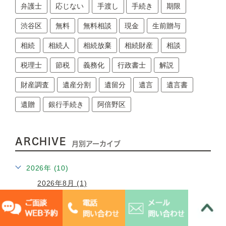
弁護士
応じない
手渡し
手続き
期限
渋谷区
無料
無料相談
現金
生前贈与
相続
相続人
相続放棄
相続財産
相談
税理士
節税
義務化
行政書士
解説
財産調査
遺産分割
遺留分
遺言
遺言書
遺贈
銀行手続き
阿倍野区
ARCHIVE
月別アーカイブ
2026年 (10)
2026年8月 (1)
2026年7月 (6)
2026年2月 (1)