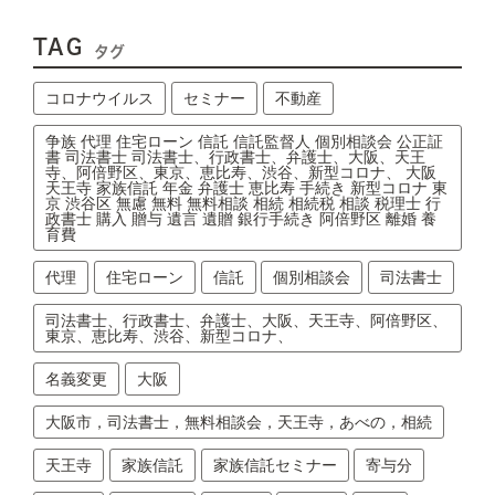
TAG
タグ
コロナウイルス
セミナー
不動産
争族 代理 住宅ローン 信託 信託監督人 個別相談会 公正証
書 司法書士 司法書士、行政書士、弁護士、大阪、天王
寺、阿倍野区、東京、恵比寿、渋谷、新型コロナ、 大阪
天王寺 家族信託 年金 弁護士 恵比寿 手続き 新型コロナ 東
京 渋谷区 無慮 無料 無料相談 相続 相続税 相談 税理士 行
政書士 購入 贈与 遺言 遺贈 銀行手続き 阿倍野区 離婚 養
育費
代理
住宅ローン
信託
個別相談会
司法書士
司法書士、行政書士、弁護士、大阪、天王寺、阿倍野区、
東京、恵比寿、渋谷、新型コロナ、
名義変更
大阪
大阪市，司法書士，無料相談会，天王寺，あべの，相続
天王寺
家族信託
家族信託セミナー
寄与分