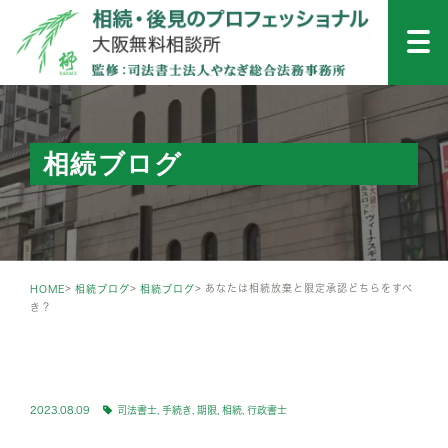
相続ブログ
あなたは相続放棄と限定承認どちらをすべ
HOME
相続ブログ
相続ブログ
き？
INHERITANCE
2023.08.09
司法書士
,
手続き
,
期限
,
相続
,
行政書士