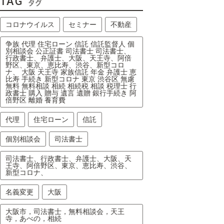
TAG
タグ
コロナウイルス
セミナー
不動産
争族 代理 住宅ローン 信託 信託監督人 個
別相談会 公正証書 司法書士 司法書士、
行政書士、弁護士、大阪、天王寺、阿倍
野区、東京、恵比寿、渋谷、新型コロ
ナ、 大阪 天王寺 家族信託 年金 弁護士 恵
比寿 手続き 新型コロナ 東京 渋谷区 無慮
無料 無料相談 相続 相続税 相談 税理士 行
政書士 購入 贈与 遺言 遺贈 銀行手続き 阿
倍野区 離婚 養育費
代理
住宅ローン
信託
個別相談会
司法書士
司法書士、行政書士、弁護士、大阪、天
王寺、阿倍野区、東京、恵比寿、渋谷、
新型コロナ、
名義変更
大阪
大阪市，司法書士，無料相談会，天王
寺，あべの，相続