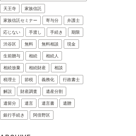
天王寺
家族信託
家族信託セミナー
寄与分
弁護士
応じない
手渡し
手続き
期限
渋谷区
無料
無料相談
現金
生前贈与
相続
相続人
相続放棄
相続財産
相談
税理士
節税
義務化
行政書士
解説
財産調査
遺産分割
遺留分
遺言
遺言書
遺贈
銀行手続き
阿倍野区