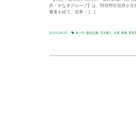
所・やなぎグループ】は、阿倍野区役所が主
審査を経て、見事「 […]
2025.08.25
あべの
,
優良店舗
,
司法書士
,
大阪
,
相続
,
阿倍