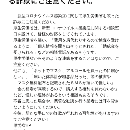
る詐欺にご注意ください。
新型コロナウイルス感染症に関して厚生労働省を装った
詐欺にご注意ください。
厚生労働省は、新型コロナウイルス感染症に関する相談窓
口を設けて、皆様の対応をしてくれています。
厚生労働省を装い、「費用を肩代わりするので検査を受け
るように」「個人情報を聞き出そうとされた」「助成金を
受けられる」などの相談電話があるそうです。
厚生労働省からそのような連絡をすることはないので、ご
注意ください。
他にも、「ネットでマスク、アルコールを買ったのに届か
ない。」「届いた体温計が粗悪品だった」等の被害や
「マスク無料配布と記載されたＳＭＳが届いて怪しい」
「金の相場が高騰するので、購入する権利を買わないか」
など、怪しい連絡があるという相談もあるそうです。
不審に思った場合や、悪質な勧誘を行う業者には耳を貸さ
ないようにしてください。
今後、新たな手口での詐欺が行われる可能性がありますの
でご注意ください！
厚労省HP