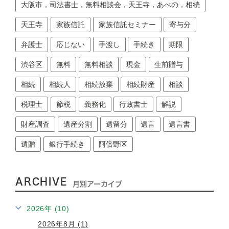
大阪市，司法書士，無料相談会，天王寺，あべの，相続
天王寺
家族信託
家族信託セミナー
寄与分
弁護士
応じない
手渡し
手続き
期限
渋谷区
無料
無料相談
現金
生前贈与
相続
相続人
相続放棄
相続財産
相談
税理士
節税
義務化
行政書士
解説
財産調査
遺産分割
遺留分
遺言
遺言書
遺贈
銀行手続き
阿倍野区
ARCHIVE
月別アーカイブ
2026年 (10)
2026年8月 (1)