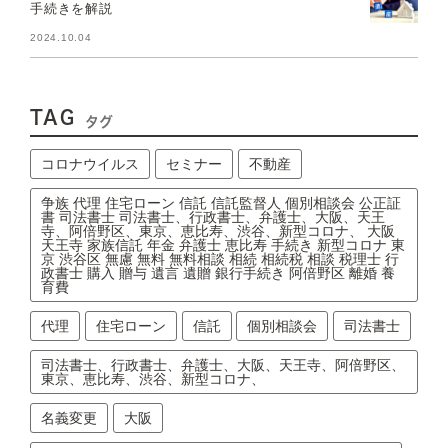
手続きを解説
2024.10.04
TAG
タグ
コロナウイルス
セミナー
不動産
争族 代理 住宅ローン 信託 信託監督人 個別相談会 公正証
書 司法書士 司法書士、行政書士、弁護士、大阪、天王
寺、阿倍野区、東京、恵比寿、渋谷、新型コロナ、 大阪
天王寺 家族信託 年金 弁護士 恵比寿 手続き 新型コロナ 東
京 渋谷区 無慮 無料 無料相談 相続 相続税 相談 税理士 行
政書士 購入 贈与 遺言 遺贈 銀行手続き 阿倍野区 離婚 養
育費
代理
住宅ローン
信託
個別相談会
司法書士
司法書士、行政書士、弁護士、大阪、天王寺、阿倍野区、
東京、恵比寿、渋谷、新型コロナ、
名義変更
大阪