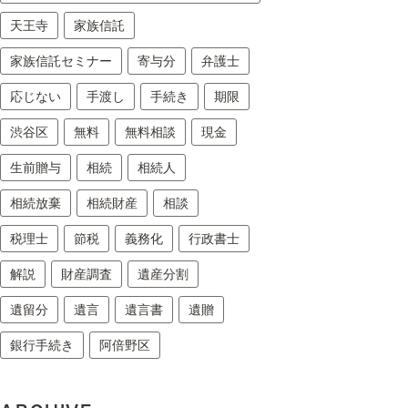
天王寺
家族信託
家族信託セミナー
寄与分
弁護士
応じない
手渡し
手続き
期限
渋谷区
無料
無料相談
現金
生前贈与
相続
相続人
相続放棄
相続財産
相談
税理士
節税
義務化
行政書士
解説
財産調査
遺産分割
遺留分
遺言
遺言書
遺贈
銀行手続き
阿倍野区