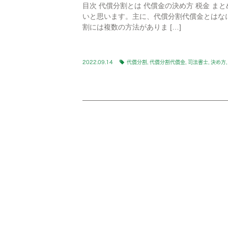
目次 代償分割とは 代償金の決め方 税金 ま
いと思います。主に、代償分割代償金とはなに
割には複数の方法がありま […]
2022.09.14
代償分割
,
代償分割代償金
,
司法書士
,
決め方