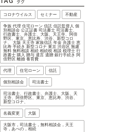
TAG
タグ
コロナウイルス
セミナー
不動産
争族 代理 住宅ローン 信託 信託監督人 個
別相談会 公正証書 司法書士 司法書士、
行政書士、弁護士、大阪、天王寺、阿倍
野区、東京、恵比寿、渋谷、新型コロ
ナ、 大阪 天王寺 家族信託 年金 弁護士 恵
比寿 手続き 新型コロナ 東京 渋谷区 無慮
無料 無料相談 相続 相続税 相談 税理士 行
政書士 購入 贈与 遺言 遺贈 銀行手続き 阿
倍野区 離婚 養育費
代理
住宅ローン
信託
個別相談会
司法書士
司法書士、行政書士、弁護士、大阪、天
王寺、阿倍野区、東京、恵比寿、渋谷、
新型コロナ、
名義変更
大阪
大阪市，司法書士，無料相談会，天王
寺，あべの，相続