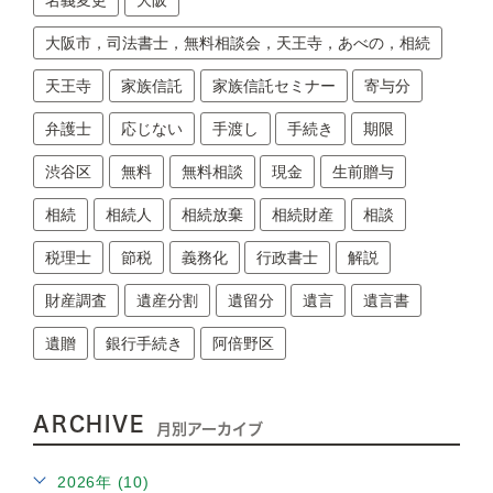
名義変更
大阪
大阪市，司法書士，無料相談会，天王寺，あべの，相続
天王寺
家族信託
家族信託セミナー
寄与分
弁護士
応じない
手渡し
手続き
期限
渋谷区
無料
無料相談
現金
生前贈与
相続
相続人
相続放棄
相続財産
相談
税理士
節税
義務化
行政書士
解説
財産調査
遺産分割
遺留分
遺言
遺言書
遺贈
銀行手続き
阿倍野区
ARCHIVE
月別アーカイブ
2026年 (10)