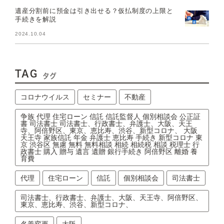
遺産分割前に預金は引き出せる？仮払制度の上限と
手続きを解説
2024.10.04
TAG
タグ
コロナウイルス
セミナー
不動産
争族 代理 住宅ローン 信託 信託監督人 個別相談会 公正証
書 司法書士 司法書士、行政書士、弁護士、大阪、天王
寺、阿倍野区、東京、恵比寿、渋谷、新型コロナ、 大阪
天王寺 家族信託 年金 弁護士 恵比寿 手続き 新型コロナ 東
京 渋谷区 無慮 無料 無料相談 相続 相続税 相談 税理士 行
政書士 購入 贈与 遺言 遺贈 銀行手続き 阿倍野区 離婚 養
育費
代理
住宅ローン
信託
個別相談会
司法書士
司法書士、行政書士、弁護士、大阪、天王寺、阿倍野区、
東京、恵比寿、渋谷、新型コロナ、