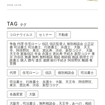
2024.10.04
TAG
タグ
コロナウイルス
セミナー
不動産
争族 代理 住宅ローン 信託 信託監督人 個別相談会 公正証
書 司法書士 司法書士、行政書士、弁護士、大阪、天王
寺、阿倍野区、東京、恵比寿、渋谷、新型コロナ、 大阪
天王寺 家族信託 年金 弁護士 恵比寿 手続き 新型コロナ 東
京 渋谷区 無慮 無料 無料相談 相続 相続税 相談 税理士 行
政書士 購入 贈与 遺言 遺贈 銀行手続き 阿倍野区 離婚 養
育費
代理
住宅ローン
信託
個別相談会
司法書士
司法書士、行政書士、弁護士、大阪、天王寺、阿倍野区、
東京、恵比寿、渋谷、新型コロナ、
名義変更
大阪
大阪市，司法書士，無料相談会，天王寺，あべの，相続