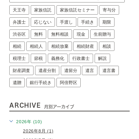
天王寺
家族信託
家族信託セミナー
寄与分
弁護士
応じない
手渡し
手続き
期限
渋谷区
無料
無料相談
現金
生前贈与
相続
相続人
相続放棄
相続財産
相談
税理士
節税
義務化
行政書士
解説
財産調査
遺産分割
遺留分
遺言
遺言書
遺贈
銀行手続き
阿倍野区
ARCHIVE
月別アーカイブ
2026年 (10)
2026年8月 (1)