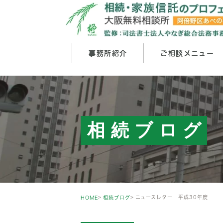
事務所紹介
ご相談メニュー
大阪事務所
生前（認知症・相続税）対策丸ごとサ
相続手続きの流れ
東京事務所
相続手続きの期限
事務所実
相続手続きスタンダードプラン（相続
株式・有価証券の相続
相続税の基礎
裁判所に提出する書類作成サポートプ
相続ブログ
スタッフ紹介
生前贈与
生前対策
遺言書作成
民事信託・家族信託
事業承継
成
ニュースレター 平成30年度
HOME
相続ブログ