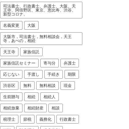
司法書士、行政書士、弁護士、大阪、天
王寺、阿倍野区、東京、恵比寿、渋谷、
新型コロナ、
名義変更
大阪
大阪市，司法書士，無料相談会，天王
寺，あべの，相続
天王寺
家族信託
家族信託セミナー
寄与分
弁護士
応じない
手渡し
手続き
期限
渋谷区
無料
無料相談
現金
生前贈与
相続
相続人
相続放棄
相続財産
相談
税理士
節税
義務化
行政書士