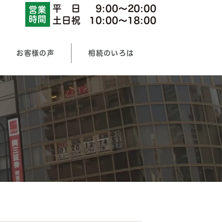
平 日
9:00〜20:00
営業
時間
土日祝
10:00〜18:00
お客様の声
相続のいろは
不動産・土地の相続
預貯金の相続
ラン（相続不動産の名義変更）
調査
遺産分割
相続放棄