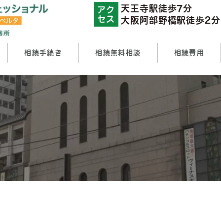
天王寺駅徒歩7分
アク
セス
大阪阿部野橋駅徒歩2分
相続手続き
相続無料相談
相続費用
ポート
績
相続方法の選択肢
遺言書作成サポート
相続順位
法定相続分
遺留分
不動産・預金名義変更手続き）
知識
遺言
相続トラブル
相続登記スタンダードプ
ラン
相続財産調査
遺産整理
相続登記(名義変更)
相続人
年後見・任意後見