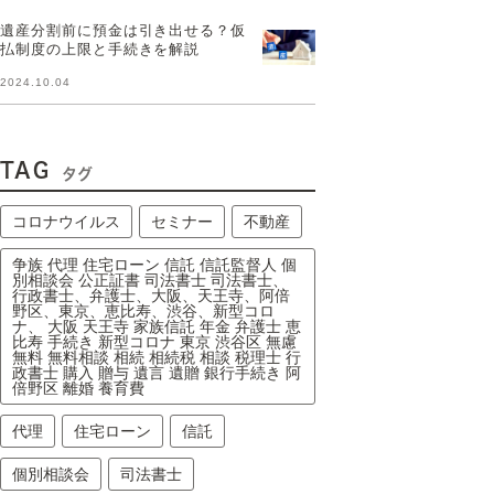
遺産分割前に預金は引き出せる？仮
払制度の上限と手続きを解説
2024.10.04
TAG
タグ
コロナウイルス
セミナー
不動産
争族 代理 住宅ローン 信託 信託監督人 個
別相談会 公正証書 司法書士 司法書士、
行政書士、弁護士、大阪、天王寺、阿倍
野区、東京、恵比寿、渋谷、新型コロ
ナ、 大阪 天王寺 家族信託 年金 弁護士 恵
比寿 手続き 新型コロナ 東京 渋谷区 無慮
無料 無料相談 相続 相続税 相談 税理士 行
政書士 購入 贈与 遺言 遺贈 銀行手続き 阿
倍野区 離婚 養育費
代理
住宅ローン
信託
個別相談会
司法書士