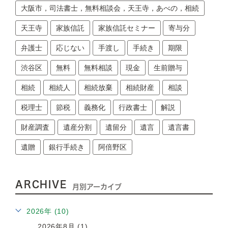
大阪市，司法書士，無料相談会，天王寺，あべの，相続
天王寺
家族信託
家族信託セミナー
寄与分
弁護士
応じない
手渡し
手続き
期限
渋谷区
無料
無料相談
現金
生前贈与
相続
相続人
相続放棄
相続財産
相談
税理士
節税
義務化
行政書士
解説
財産調査
遺産分割
遺留分
遺言
遺言書
遺贈
銀行手続き
阿倍野区
ARCHIVE
月別アーカイブ
2026年 (10)
2026年8月 (1)