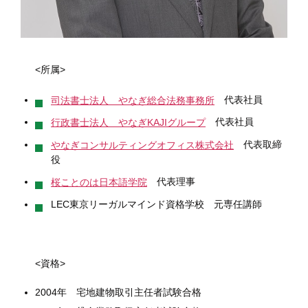
<所属>
代表社員
司法書士法人 やなぎ総合法務事務所
代表社員
行政書士法人 やなぎKAJIグループ
代表取締
やなぎコンサルティングオフィス株式会社
役
代表理事
桜ことのは日本語学院
LEC東京リーガルマインド資格学校 元専任講師
<資格>
2004年 宅地建物取引主任者試験合格