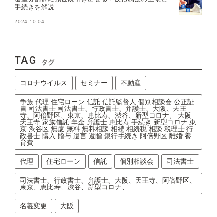
手続きを解説
2024.10.04
TAG
タグ
コロナウイルス
セミナー
不動産
争族 代理 住宅ローン 信託 信託監督人 個別相談会 公正証
書 司法書士 司法書士、行政書士、弁護士、大阪、天王
寺、阿倍野区、東京、恵比寿、渋谷、新型コロナ、 大阪
天王寺 家族信託 年金 弁護士 恵比寿 手続き 新型コロナ 東
京 渋谷区 無慮 無料 無料相談 相続 相続税 相談 税理士 行
政書士 購入 贈与 遺言 遺贈 銀行手続き 阿倍野区 離婚 養
育費
代理
住宅ローン
信託
個別相談会
司法書士
司法書士、行政書士、弁護士、大阪、天王寺、阿倍野区、
東京、恵比寿、渋谷、新型コロナ、
名義変更
大阪